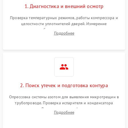
1. Диагностика и внешний осмотр
Проверка температурных режимов, работы компрессора и
целостности уплотнителей дверей. Измерение
сопротивления обмоток мотора, проверка термостата и
Подробнее
считывание кодов ошибок с электронного дисплея.
2. Поиск утечек и подготовка контура
Опрессовка системы азотом для выявления микротрещин в
трубопроводе. Проверка испарителя и конденсатора
течеискателем. Демонтаж старого фильтра-осушителя и
Подробнее
продувка капиллярной трубки для устранения засоров.