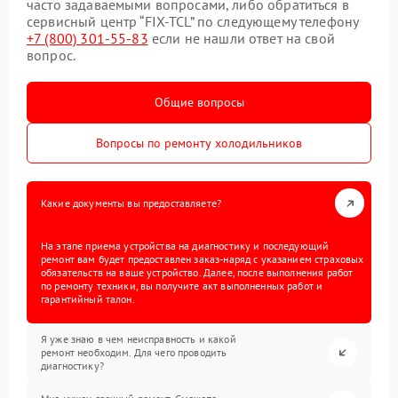
часто задаваемыми вопросами, либо обратиться в
сервисный центр “FIX-TCL” по следующему телефону
+7 (800) 301-55-83
если не нашли ответ на свой
вопрос.
Общие вопросы
Вопросы по ремонту холодильников
Какие документы вы предоставляете?
На этапе приема устройства на диагностику и последующий
ремонт вам будет предоставлен заказ-наряд с указанием страховых
обязательств на ваше устройство. Далее, после выполнения работ
по ремонту техники, вы получите акт выполненных работ и
гарантийный талон.
Я уже знаю в чем неисправность и какой
ремонт необходим. Для чего проводить
диагностику?