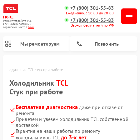
+7 (800) 301-55-83
Ежедневно, с 10:00 до 20:00
FIX-TCL
+7 (800) 301-55-83
Ремонт устройств TCL
Специализированный
Звонок бесплатный по РФ
cервисный центр г.
Сочи
Мы ремонтируем
Позвонить
и
Холодильник TCL стук при работе
Холодильник
TCL
Стук при работе
Бесплатная диагностика
даже при отказе от
ремонта
Привезем и увезем холодильник TCL собственной
доставкой
Гарантия на наши работы по ремонту
до 3-х лет
холодильников TCL