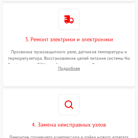
3. Ремонт электрики и электроники
Прозвонка пускозащитного реле, датчиков температуры и
терморегулятора. Восстановление цепей питания системы No
Frost, включая ТЭН оттайки и вентилятор. Ремонт или замена
Подробнее
платы управления при сбоях алгоритмов.
4. Замена неисправных узлов
Демонтаж сгоревшего компрессора и пайка нового агрегата