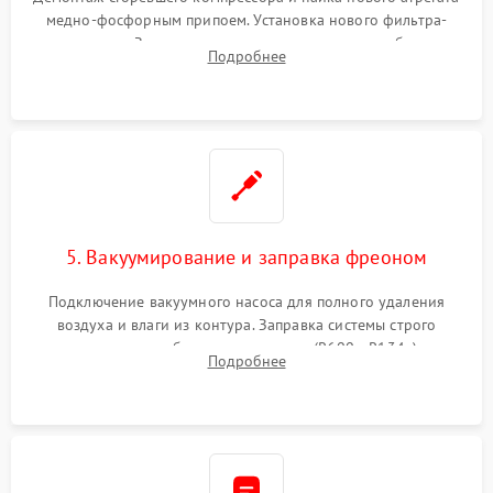
медно-фосфорным припоем. Установка нового фильтра-
осушителя. Замена изношенных вентиляторов обдува,
Подробнее
сломанных заслонок или поврежденных дверных петель.
5. Вакуумирование и заправка фреоном
Подключение вакуумного насоса для полного удаления
воздуха и влаги из контура. Заправка системы строго
дозированным объемом хладагента (R600a, R134a) по
Подробнее
электронным весам. Контроль рабочего давления в системе.