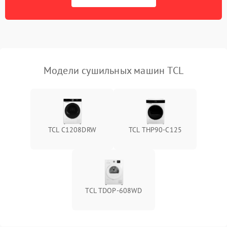
Ошибка на дисплее
1290 ₽
Подробнее →
Модели сушильных машин TCL
TCL C1208DRW
TCL THP90-C125
TCL TDOP-608WD