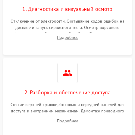
1. Диагностика и визуальный осмотр
Отключение от электросети. Считывание кодов ошибок на
дисплее и запуск сервисного теста. Осмотр ворсового
фильтра, теплообменника и барабана. Опрос клиента о
Подробнее
неисправностях (не сушит, не крутит барабан, сильно шумит
или выдает ошибку).
2. Разборка и обеспечение доступа
Снятие верхней крышки, боковых и передней панелей для
доступа к внутренним механизмам. Демонтаж приводного
ремня, панели управления и защитных кожухов.
Подробнее
Обеспечение свободного доступа к ТЭНу, компрессору,
двигателю и дренажной помпе.