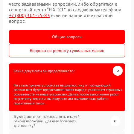
часто задаваемыми вопросами, либо обратиться в
сервисный центр “FIX-TCL” по следующему телефону
+7 (800) 301-55-83
если не нашли ответ на свой
вопрос.
Общие вопросы
Вопросы по ремонту сушильных машин
Какие документы вы предоставляете?
На этапе приема устройства на диагностику и последующий
ремонт вам будет предоставлен заказ-наряд с указанием страховых
обязательств на ваше устройство. Далее, после выполнения работ
по ремонту техники, вы получите акт выполненных работ и
гарантийный талон.
Я уже знаю в чем неисправность и какой
ремонт необходим. Для чего проводить
диагностику?