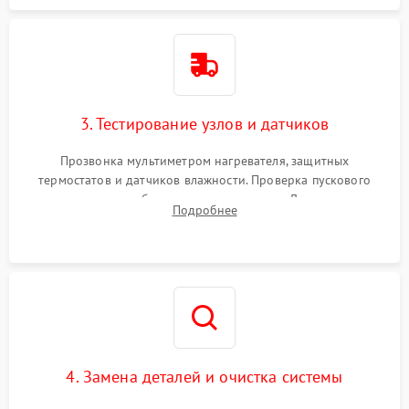
3. Тестирование узлов и датчиков
Прозвонка мультиметром нагревателя, защитных
термостатов и датчиков влажности. Проверка пускового
конденсатора, обмоток мотора и помпы. Для машин с
Подробнее
тепловым насосом — диагностика работы компрессора и
оценка циркуляции хладагента.
4. Замена деталей и очистка системы