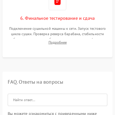
6. Финальное тестирование и сдача
Подключение сушильной машины к сети. Запуск тестового
цикла сушки. Проверка реверса барабана, стабильности
набора температуры, работы дренажного насоса (откачка
Подробнее
конденсата) и отсутствия посторонних скрипов, стуков или
вибраций.
FAQ. Ответы на вопросы
Вы можете ознакомиться с приведенными ниже