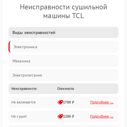
Неисправности сушильной
машины TCL
Виды неисправностей
Электроника
Механика
Электропитание
Неисправности
Стоимость
Нагрев
Не включается
1700 ₽
Подробнее →
Механические повреждения
Не сушит
2200 ₽
Подробнее →
Оптика