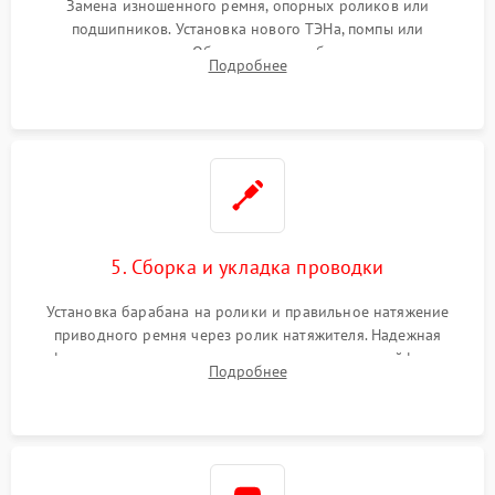
Замена изношенного ремня, опорных роликов или
подшипников. Установка нового ТЭНа, помпы или
термодатчиков. Обязательная глубокая очистка
Подробнее
конденсатора, крыльчатки вентилятора и воздуховодов от
ворса. Восстановление платы управления.
5. Сборка и укладка проводки
Установка барабана на ролики и правильное натяжение
приводного ремня через ролик натяжителя. Надежная
фиксация всех узлов, подключение клемм и шлейфов к
Подробнее
модулю управления. Монтаж корпусных панелей, люка и
верхней крышки устройства.