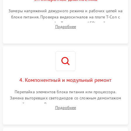
Замеры напряжений дежурного режима и рабочих цепей на
блоке питания. Проверка видеосигналов на плате T-Con с
помощью осциллографа. Тестирование LED-драйвера и
Подробнее
светодиодных планок подсветки мультиметром.
4. Компонентный и модульный ремонт
Перепайка элементов блока питания или процессора.
Замена выгоревших светодиодов со сложным демонтажом
хрупкой матрицы. Восстановление поврежденных дорожек,
Подробнее
прошивка микросхем памяти EEPROM