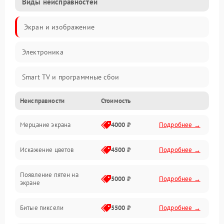
Виды неисправностей
Экран и изображение
Электроника
Smart TV и программные сбои
Неисправности
Стоимость
Питание и запуск
Мерцание экрана
4000 ₽
Подробнее →
Подсветка и LED-модули
Искажение цветов
4500 ₽
Подробнее →
Звук и аудиосистема
Появление пятен на
Сигнал и приём каналов
5000 ₽
Подробнее →
экране
Разъёмы и интерфейсы
Битые пиксели
5500 ₽
Подробнее →