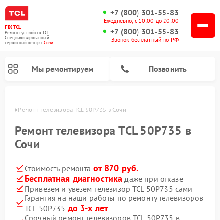
+7 (800) 301-55-83
Ежедневно, с 10:00 до 20:00
FIX-TCL
+7 (800) 301-55-83
Ремонт устройств TCL
Специализированный
Звонок бесплатный по РФ
cервисный центр г.
Сочи
Мы ремонтируем
Позвонить
 Сочи
Ремонт телевизора TCL 50P735 в Сочи
Ремонт телевизора TCL 50P735 в
Сочи
от 870 руб.
Стоимость ремонта
Бесплатная диагностика
даже при отказе
Привезем и увезем телевизор TCL 50P735 сами
Гарантия на наши работы по ремонту телевизоров
до 3-х лет
TCL 50P735
Срочный ремонт телевизоров TCL 50P735 в