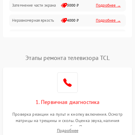
Механические повреждения
Затемнение части экрана
5000 ₽
Подробнее →
Программное обеспечение
Неравномерная яркость
4000 ₽
Подробнее →
Корпус и механика
Выгорание матрицы
6000 ₽
Подробнее →
Пульт и управление
Этапы ремонта телевизора TCL
Сеть и подключения
Аудио
Сетевая
1. Первичная диагностика
Проверка реакции на пульт и кнопку включения. Осмотр
матрицы на трещины и сколы. Оценка звука, наличия
подсветки и индикаторов ошибок. Подключение тестовых
Подробнее
источников сигнала для выявления симптомов поломки.