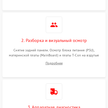
2. Разборка и визуальный осмотр
Снятие задней панели. Осмотр блока питания (PSU),
материнской платы (MainBoard) и платы T-Con на вздутые
конденсаторы, прогары, окисления и микротрещины.
Подробнее
Проверка надежности фиксации и целостности шлейфов.
3. Аппаратная диагностика