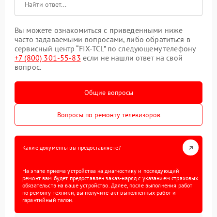
Вы можете ознакомиться с приведенными ниже
часто задаваемыми вопросами, либо обратиться в
сервисный центр “FIX-TCL” по следующему телефону
+7 (800) 301-55-83
если не нашли ответ на свой
вопрос.
Общие вопросы
Вопросы по ремонту телевизоров
Какие документы вы предоставляете?
На этапе приема устройства на диагностику и последующий
ремонт вам будет предоставлен заказ-наряд с указанием страховых
обязательств на ваше устройство. Далее, после выполнения работ
по ремонту техники, вы получите акт выполненных работ и
гарантийный талон.