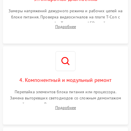
Замеры напряжений дежурного режима и рабочих цепей на
блоке питания. Проверка видеосигналов на плате T-Con с
помощью осциллографа. Тестирование LED-драйвера и
Подробнее
светодиодных планок подсветки мультиметром.
4. Компонентный и модульный ремонт
Перепайка элементов блока питания или процессора.
Замена выгоревших светодиодов со сложным демонтажом
хрупкой матрицы. Восстановление поврежденных дорожек,
Подробнее
прошивка микросхем памяти EEPROM