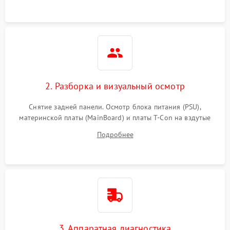
2. Разборка и визуальный осмотр
Снятие задней панели. Осмотр блока питания (PSU),
материнской платы (MainBoard) и платы T-Con на вздутые
конденсаторы, прогары, окисления и микротрещины.
Подробнее
Проверка надежности фиксации и целостности шлейфов.
3. Аппаратная диагностика