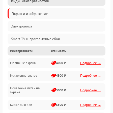
Виды неисправностей
Экран и изображение
Электроника
Smart TV и программные сбои
Неисправности
Стоимость
Питание и запуск
Мерцание экрана
4000 ₽
Подробнее →
Подсветка и LED-модули
Искажение цветов
4500 ₽
Подробнее →
Звук и аудиосистема
Появление пятен на
Сигнал и приём каналов
5000 ₽
Подробнее →
экране
Разъёмы и интерфейсы
Битые пиксели
5500 ₽
Подробнее →