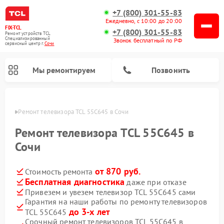
+7 (800) 301-55-83
Ежедневно, с 10:00 до 20:00
FIX-TCL
+7 (800) 301-55-83
Ремонт устройств TCL
Специализированный
Звонок бесплатный по РФ
cервисный центр г.
Сочи
Мы ремонтируем
Позвонить
 Сочи
Ремонт телевизора TCL 55C645 в Сочи
Ремонт телевизора TCL 55C645 в
Сочи
от 870 руб.
Стоимость ремонта
Бесплатная диагностика
даже при отказе
Привезем и увезем телевизор TCL 55C645 сами
Гарантия на наши работы по ремонту телевизоров
до 3-х лет
TCL 55C645
Срочный ремонт телевизоров TCL 55C645 в