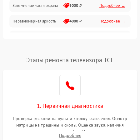
Механические повреждения
Затемнение части экрана
5000 ₽
Подробнее →
Программное обеспечение
Неравномерная яркость
4000 ₽
Подробнее →
Корпус и механика
Выгорание матрицы
6000 ₽
Подробнее →
Пульт и управление
Этапы ремонта телевизора TCL
Сеть и подключения
Аудио
Сетевая
1. Первичная диагностика
Проверка реакции на пульт и кнопку включения. Осмотр
матрицы на трещины и сколы. Оценка звука, наличия
подсветки и индикаторов ошибок. Подключение тестовых
Подробнее
источников сигнала для выявления симптомов поломки.