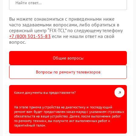
Вы можете ознакомиться с приведенными ниже
часто задаваемыми вопросами, либо обратиться в
сервисный центр “FIX-TCL” по следующему телефону
+7 (800) 301-55-83
если не нашли ответ на свой
вопрос.
Общие вопросы
Вопросы по ремонту телевизоров
Какие документы вы предоставляете?
На этапе приема устройства на диагностику и последующий
ремонт вам будет предоставлен заказ-наряд с указанием страховых
обязательств на ваше устройство. Далее, после выполнения работ
по ремонту техники, вы получите акт выполненных работ и
гарантийный талон.