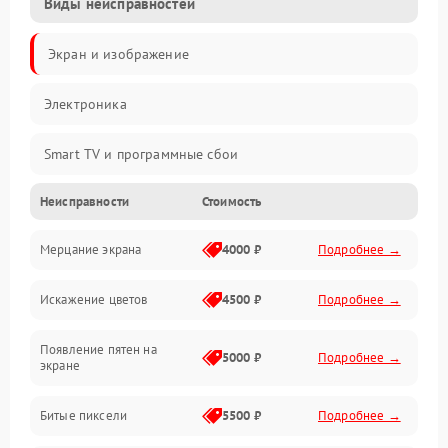
Виды неисправностей
Экран и изображение
Электроника
Smart TV и программные сбои
Неисправности
Стоимость
Питание и запуск
Мерцание экрана
4000 ₽
Подробнее →
Подсветка и LED-модули
Искажение цветов
4500 ₽
Подробнее →
Звук и аудиосистема
Появление пятен на
Сигнал и приём каналов
5000 ₽
Подробнее →
экране
Разъёмы и интерфейсы
Битые пиксели
5500 ₽
Подробнее →