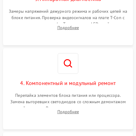
Замеры напряжений дежурного режима и рабочих цепей на
блоке питания. Проверка видеосигналов на плате T-Con с
помощью осциллографа. Тестирование LED-драйвера и
Подробнее
светодиодных планок подсветки мультиметром.
4. Компонентный и модульный ремонт
Перепайка элементов блока питания или процессора.
Замена выгоревших светодиодов со сложным демонтажом
хрупкой матрицы. Восстановление поврежденных дорожек,
Подробнее
прошивка микросхем памяти EEPROM