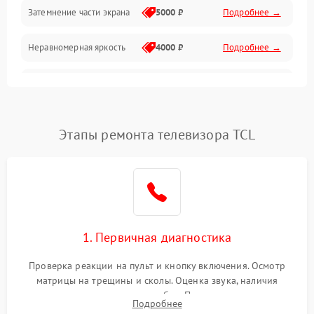
Механические повреждения
Затемнение части экрана
5000 ₽
Подробнее →
Программное обеспечение
Неравномерная яркость
4000 ₽
Подробнее →
Корпус и механика
Выгорание матрицы
6000 ₽
Подробнее →
Пульт и управление
Этапы ремонта телевизора TCL
Сеть и подключения
Аудио
Сетевая
1. Первичная диагностика
Проверка реакции на пульт и кнопку включения. Осмотр
матрицы на трещины и сколы. Оценка звука, наличия
подсветки и индикаторов ошибок. Подключение тестовых
Подробнее
источников сигнала для выявления симптомов поломки.