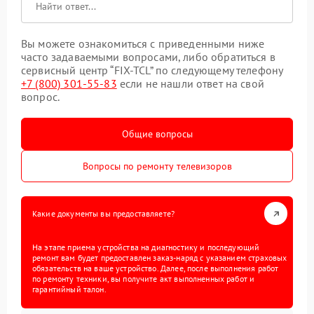
Вы можете ознакомиться с приведенными ниже
часто задаваемыми вопросами, либо обратиться в
сервисный центр “FIX-TCL” по следующему телефону
+7 (800) 301-55-83
если не нашли ответ на свой
вопрос.
Общие вопросы
Вопросы по ремонту телевизоров
Какие документы вы предоставляете?
На этапе приема устройства на диагностику и последующий
ремонт вам будет предоставлен заказ-наряд с указанием страховых
обязательств на ваше устройство. Далее, после выполнения работ
по ремонту техники, вы получите акт выполненных работ и
гарантийный талон.