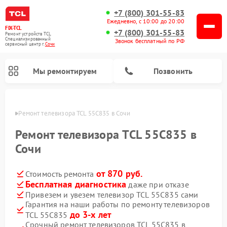
+7 (800) 301-55-83
Ежедневно, с 10:00 до 20:00
FIX-TCL
+7 (800) 301-55-83
Ремонт устройств TCL
Специализированный
Звонок бесплатный по РФ
cервисный центр г.
Сочи
Мы ремонтируем
Позвонить
 Сочи
Ремонт телевизора TCL 55C835 в Сочи
Ремонт телевизора TCL 55C835 в
Сочи
от 870 руб.
Стоимость ремонта
Бесплатная диагностика
даже при отказе
Привезем и увезем телевизор TCL 55C835 сами
Гарантия на наши работы по ремонту телевизоров
до 3-х лет
TCL 55C835
Срочный ремонт телевизоров TCL 55C835 в