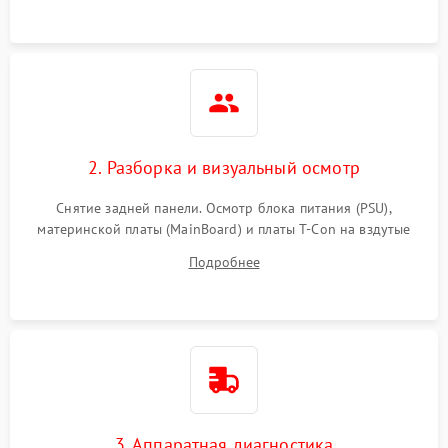
2. Разборка и визуальный осмотр
Снятие задней панели. Осмотр блока питания (PSU),
материнской платы (MainBoard) и платы T-Con на вздутые
конденсаторы, прогары, окисления и микротрещины.
Подробнее
Проверка надежности фиксации и целостности шлейфов.
3. Аппаратная диагностика