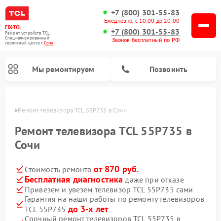
+7 (800) 301-55-83
Ежедневно, с 10:00 до 20:00
FIX-TCL
+7 (800) 301-55-83
Ремонт устройств TCL
Специализированный
Звонок бесплатный по РФ
cервисный центр г.
Сочи
Мы ремонтируем
Позвонить
 Сочи
Ремонт телевизора TCL 55P735 в Сочи
Ремонт телевизора TCL 55P735 в
Сочи
от 870 руб.
Стоимость ремонта
Бесплатная диагностика
даже при отказе
Привезем и увезем телевизор TCL 55P735 сами
Гарантия на наши работы по ремонту телевизоров
до 3-х лет
TCL 55P735
Срочный ремонт телевизоров TCL 55P735 в