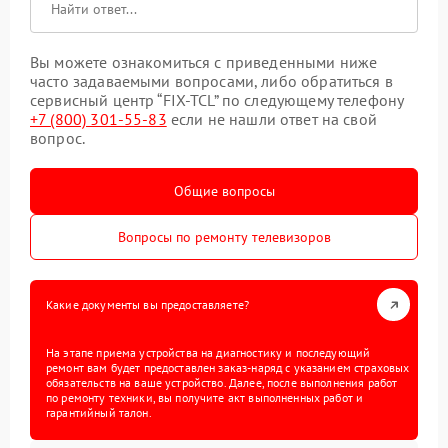
Вы можете ознакомиться с приведенными ниже
часто задаваемыми вопросами, либо обратиться в
сервисный центр “FIX-TCL” по следующему телефону
+7 (800) 301-55-83
если не нашли ответ на свой
вопрос.
Общие вопросы
Вопросы по ремонту телевизоров
Какие документы вы предоставляете?
На этапе приема устройства на диагностику и последующий
ремонт вам будет предоставлен заказ-наряд с указанием страховых
обязательств на ваше устройство. Далее, после выполнения работ
по ремонту техники, вы получите акт выполненных работ и
гарантийный талон.