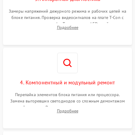
Замеры напряжений дежурного режима и рабочих цепей на
блоке питания. Проверка видеосигналов на плате T-Con с
помощью осциллографа. Тестирование LED-драйвера и
Подробнее
светодиодных планок подсветки мультиметром.
4. Компонентный и модульный ремонт
Перепайка элементов блока питания или процессора.
Замена выгоревших светодиодов со сложным демонтажом
хрупкой матрицы. Восстановление поврежденных дорожек,
Подробнее
прошивка микросхем памяти EEPROM