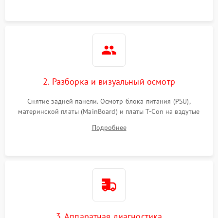
2. Разборка и визуальный осмотр
Снятие задней панели. Осмотр блока питания (PSU),
материнской платы (MainBoard) и платы T-Con на вздутые
конденсаторы, прогары, окисления и микротрещины.
Подробнее
Проверка надежности фиксации и целостности шлейфов.
3. Аппаратная диагностика