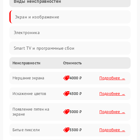
Виды неисправностей
Экран и изображение
Электроника
Smart TV и программные сбои
Неисправности
Стоимость
Питание и запуск
Мерцание экрана
4000 ₽
Подробнее →
Подсветка и LED-модули
Искажение цветов
4500 ₽
Подробнее →
Звук и аудиосистема
Появление пятен на
Сигнал и приём каналов
5000 ₽
Подробнее →
экране
Разъёмы и интерфейсы
Битые пиксели
5500 ₽
Подробнее →