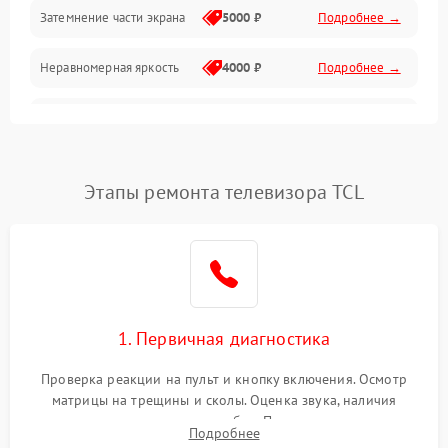
Механические повреждения
Затемнение части экрана
5000 ₽
Подробнее →
Программное обеспечение
Неравномерная яркость
4000 ₽
Подробнее →
Корпус и механика
Выгорание матрицы
6000 ₽
Подробнее →
Пульт и управление
Этапы ремонта телевизора TCL
Сеть и подключения
Аудио
Сетевая
1. Первичная диагностика
Проверка реакции на пульт и кнопку включения. Осмотр
матрицы на трещины и сколы. Оценка звука, наличия
подсветки и индикаторов ошибок. Подключение тестовых
Подробнее
источников сигнала для выявления симптомов поломки.