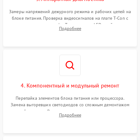
Замеры напряжений дежурного режима и рабочих цепей на
блоке питания. Проверка видеосигналов на плате T-Con с
помощью осциллографа. Тестирование LED-драйвера и
Подробнее
светодиодных планок подсветки мультиметром.
4. Компонентный и модульный ремонт
Перепайка элементов блока питания или процессора.
Замена выгоревших светодиодов со сложным демонтажом
хрупкой матрицы. Восстановление поврежденных дорожек,
Подробнее
прошивка микросхем памяти EEPROM