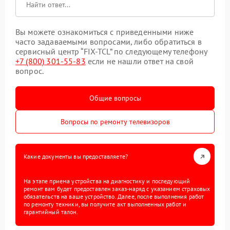
Вы можете ознакомиться с приведенными ниже
часто задаваемыми вопросами, либо обратиться в
сервисный центр “FIX-TCL” по следующему телефону
+7 (800) 301-55-83
если не нашли ответ на свой
вопрос.
Общие вопросы
Вопросы по ремонту телевизоров
Какие документы вы предоставляете?
На этапе приема устройства на диагностику и последующий
ремонт вам будет предоставлен заказ-наряд с указанием страховых
обязательств на ваше устройство. Далее, после выполнения работ
по ремонту техники, вы получите акт выполненных работ и
гарантийный талон.