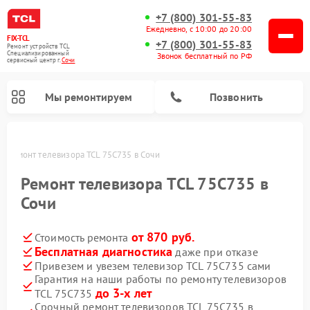
+7 (800) 301-55-83
Ежедневно, с 10:00 до 20:00
FIX-TCL
+7 (800) 301-55-83
Ремонт устройств TCL
Специализированный
Звонок бесплатный по РФ
cервисный центр г.
Сочи
Мы ремонтируем
Позвонить
и
Ремонт телевизора TCL 75C735 в Сочи
Ремонт телевизора TCL 75C735 в
Сочи
от 870 руб.
Стоимость ремонта
Бесплатная диагностика
даже при отказе
Привезем и увезем телевизор TCL 75C735 сами
Гарантия на наши работы по ремонту телевизоров
до 3-х лет
TCL 75C735
Срочный ремонт телевизоров TCL 75C735 в