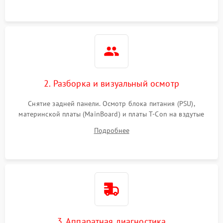
2. Разборка и визуальный осмотр
Снятие задней панели. Осмотр блока питания (PSU),
материнской платы (MainBoard) и платы T-Con на вздутые
конденсаторы, прогары, окисления и микротрещины.
Подробнее
Проверка надежности фиксации и целостности шлейфов.
3. Аппаратная диагностика