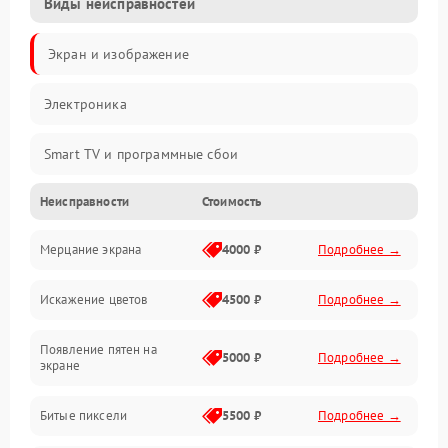
Виды неисправностей
Экран и изображение
Электроника
Smart TV и программные сбои
Неисправности
Стоимость
Питание и запуск
Мерцание экрана
4000 ₽
Подробнее →
Подсветка и LED-модули
Искажение цветов
4500 ₽
Подробнее →
Звук и аудиосистема
Появление пятен на
Сигнал и приём каналов
5000 ₽
Подробнее →
экране
Разъёмы и интерфейсы
Битые пиксели
5500 ₽
Подробнее →