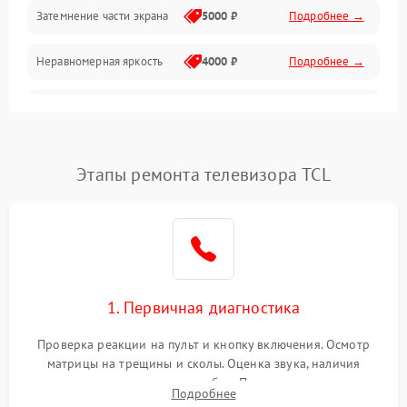
Механические повреждения
Затемнение части экрана
5000 ₽
Подробнее →
Программное обеспечение
Неравномерная яркость
4000 ₽
Подробнее →
Корпус и механика
Выгорание матрицы
6000 ₽
Подробнее →
Пульт и управление
Этапы ремонта телевизора TCL
Сеть и подключения
Аудио
Сетевая
1. Первичная диагностика
Проверка реакции на пульт и кнопку включения. Осмотр
матрицы на трещины и сколы. Оценка звука, наличия
подсветки и индикаторов ошибок. Подключение тестовых
Подробнее
источников сигнала для выявления симптомов поломки.